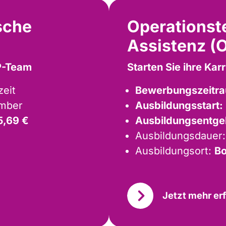
sche
Operationst
Assistenz (
OP-Team
Starten Sie ihre Ka
zeit
Bewerbungszeitr
ember
Ausbildungsstart:
5,69 €
Ausbildungsentge
Ausbildungsdauer
Ausbildungsort:
B
Jetzt mehr er