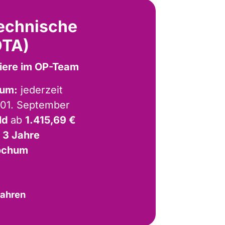
echnische
OTA)
rriere im OP-Team
aum:
jederzeit
01. September
ld
ab
1.415,69 €
:
3 Jahre
ochum
fahren